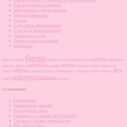
Как продавать хендмейд
Материалы и инструменты
Новости магазина
Разное
События и мероприятия
Советы и рекомендации
Творческие идеи
Уроки и мастер-классы
Шаблоны
бисер
канитель
Delica
Tytan100
бусины
готовые наборы
икона
кирпичное
кристаллы
мулине
плетение
конкурс
мозаика
нейросеть
нитки
основы для
пайетки
фетр
броши
подвески
серьги
стразовая цепь
сутаж
тест
фатин
фермуар
шаблоны
шатоны
хомяк
шпинель
О магазине:
О магазине
Накопление заказов
Как сделать заказ
Сколько в 1 грамме штук бисера
Таблица соответствия бисера
РАСПРОДАЖА