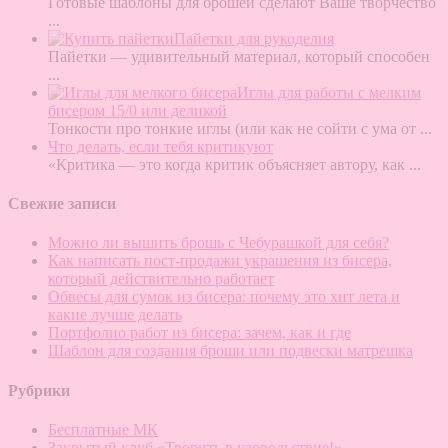
Готовые шаблоны для брошей сделают Ваше творчество
...
Пайетки для рукоделия
Пайетки — удивительный материал, который способен
...
Иглы для работы с мелким
бисером 15/0 или деликой
Тонкости про тонкие иглы (или как не сойти с ума от
...
Что делать, если тебя критикуют
«Критика — это когда критик объясняет автору, как
...
Свежие записи
Можно ли вышить брошь с Чебурашкой для себя?
Как написать пост-продажи украшения из бисера,
который действительно работает
Обвесы для сумок из бисера: почему это хит лета и
какие лучше делать
Портфолио работ из бисера: зачем, как и где
Шаблон для создания броши или подвески матрешка
Рубрики
Бесплатные МК
Закрытый клуб «Творить в удовольствие!»