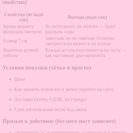
свойства)
Свойство (не надо
Выгода (надо так)
так)
Брошь вышита
Не потускнеет, не облезет — будет
японским бисером
радовать годы
Заметная, но не тяжёлая. Отлично
Размер 7 см
смотрится на пальто и на платье
Канитель ручной
Каждая деталь переливается на свету —
работы
как настоящая драгоценность
Условия покупки (чётко и просто)
Цена
Как заказать (написать в личку, перейти на сайт)
Доставка (почта, СДЭК, по городу)
Срок изготовления (если под заказ)
Призыв к действию (без него пост зависнет)
«Напишите “+” в комментариях, я пришлю все детали»