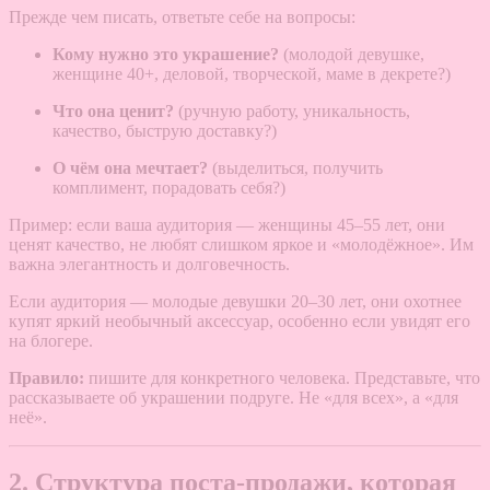
Прежде чем писать, ответьте себе на вопросы:
Кому нужно это украшение?
(молодой девушке,
женщине 40+, деловой, творческой, маме в декрете?)
Что она ценит?
(ручную работу, уникальность,
качество, быструю доставку?)
О чём она мечтает?
(выделиться, получить
комплимент, порадовать себя?)
Пример: если ваша аудитория — женщины 45–55 лет, они
ценят качество, не любят слишком яркое и «молодёжное». Им
важна элегантность и долговечность.
Если аудитория — молодые девушки 20–30 лет, они охотнее
купят яркий необычный аксессуар, особенно если увидят его
на блогере.
Правило:
пишите для конкретного человека. Представьте, что
рассказываете об украшении подруге. Не «для всех», а «для
неё».
2. Структура поста-продажи, которая